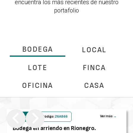
encuentra los más recientes de nuestro
portafolio
BODEGA
LOCAL
LOTE
FINCA
OFICINA
CASA
Arriendo
Ver más
→
Código:
26
A
866
Bodega en arriendo en Rionegro
.